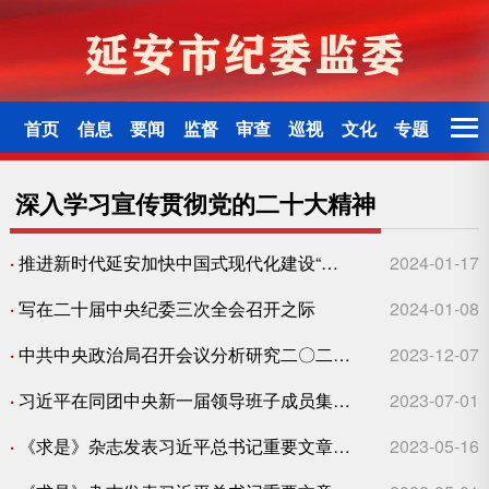
首页
信息
要闻
监督
审查
巡视
文化
专题
深入学习宣传贯彻党的二十大精神
·
推进新时代延安加快中国式现代化建设“一六四”工作布局突破起势 为奋力谱写陕西新篇争做西部示范增新光添浓彩
2024-01-17
·
写在二十届中央纪委三次全会召开之际
2024-01-08
·
中共中央政治局召开会议分析研究二〇二四年经济工作 研究部署党风廉政建设和反腐败工作 审议《中国共产党纪律处分条例》 中共中央总书记习近平主持会议
2023-12-07
·
习近平在同团中央新一届领导班子成员集体谈话时强调 切实肩负起新时代新征程党赋予的使命任务 充分激发广大青年在中国式现代化建设中挺膺担当
2023-07-01
·
《求是》杂志发表习近平总书记重要文章：在二十届中央政治局第四次集体学习时的讲话
2023-05-16