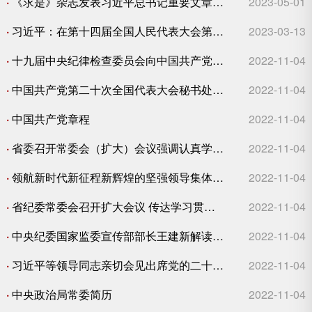
·
《求是》杂志发表习近平总书记重要文章:在学习贯彻习近平新时代中国特色社会主义思想主题教育工作会议上的讲话
2023-05-01
·
习近平：在第十四届全国人民代表大会第一次会议上的讲话
2023-03-13
·
十九届中央纪律检查委员会向中国共产党第二十次全国代表大会的工作报告
2022-11-04
·
中国共产党第二十次全国代表大会秘书处负责人就党的二十大通过的《中国共产党章程(修正案)》答新华社记者问
2022-11-04
·
中国共产党章程
2022-11-04
·
省委召开常委会（扩大）会议强调认真学习深入宣传全面贯彻党的二十大精神紧跟习近平总书记奋进中国式现代化
2022-11-04
·
领航新时代新征程新辉煌的坚强领导集体——党的新一届中央领导机构产生纪实
2022-11-04
·
省纪委常委会召开扩大会议 传达学习贯彻党的二十大精神
2022-11-04
·
中央纪委国家监委宣传部部长王建新解读二十大报告
2022-11-04
·
习近平等领导同志亲切会见出席党的二十大代表、特邀代表和列席人员
2022-11-04
·
中央政治局常委简历
2022-11-04