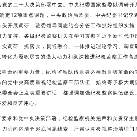
实党的二十大决策部署中去。中央纪委国家监委以调研开
，确定12项重点课题，中央政治局常委、中央纪委书记
带头开展调研，驻委领导同志结合分管工作抓好组织实施
有力支撑。各级纪检监察机关在学习贯彻习近平新时代中
、实调研、抓落实，贯通融合、一体推进理论学习、调查
果转化为履职尽责的强大动力和纵深推进纪检监察工作高
我革命的重要力量，纪检监察队伍自身必须做自我革命的
心的党中央高度重视纪检监察干部队伍，始终寄予极大期
纪委全会上发表重要讲话，都强调加强纪检监察队伍建设
厚爱和良苦用心。
要要求和党中央决策部署，纪检监察机关把严和实贯穿主
，刀刃向内清仓起底问题线索，严肃认真检视整治清理门