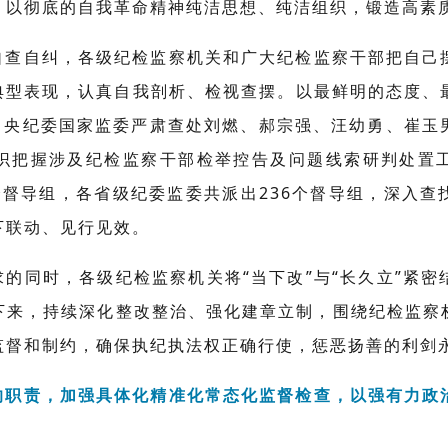
，以彻底的自我革命精神纯洁思想、纯洁组织，锻造高素
自查自纠，各级纪检监察机关和广大纪检监察干部把自己
化典型表现，认真自我剖析、检视查摆。以最鲜明的态度、
，中央纪委国家监委严肃查处刘燃、郝宗强、汪幼勇、崔
识把握涉及纪检监察干部检举控告及问题线索研判处置
个督导组，各省级纪委监委共派出236个督导组，深入查
下联动、见行见效。
的同时，各级纪检监察机关将“当下改”与“长久立”紧
下来，持续深化整改整治、强化建章立制，围绕纪检监察
监督和制约，确保执纪执法权正确行使，惩恶扬善的利剑
的职责，加强具体化精准化常态化监督检查，以强有力政