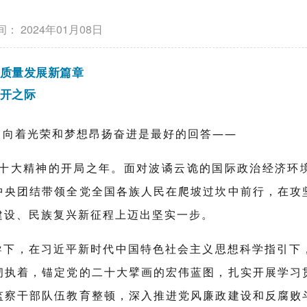
间：
2024年01月08日
质量发展新篇章
开之际
，向着光荣和梦想昂扬奋进是最好的回答——
的二十大精神的开局之年。面对波谲云诡的国际政治经济环
中央团结带领全党全国各族人民在爬坡过坎中前行，在攻
建设、民族复兴新征程上迈出坚实一步。
导下，在习近平新时代中国特色社会主义思想科学指引下
韧执着，锚定党的二十大擘画的宏伟蓝图，扎实开展学习
监察干部队伍教育整顿，深入推进党风廉政建设和反腐败