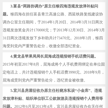
3.
富县“两路协调办”原主任缑四海违规发放津补贴问
题。
缑四海在担任富县青兰高速公路、西延铁路复线建设协
调办公室主任期间，于2014年1月20日、2014年3月31日两次
违规发放奖金共计170000元；于2013年12月30日、2014年3月
31日两次违规发放下乡补助共计73470元。2018年3月，缑四
海受到党内严重警告处分，收缴全部违纪资金。
4.
黄龙县苹果局局长屈海成违规报销手机话费问题。
2015
年初至2017年8月，屈海成将个人手机费用绑定在单位固
定电话上，共计违规报销个人手机话费3990元。2018年9月，
屈海成受到党内严重警告处分，违纪资金被收缴。
5.
宜川县房屋征收办原主任杜晓东私设“小金库”、违规
发放津补贴、组织单位职工公款旅游及违规报销个人费用等
问题。
2012
年6月至2013年4月，宜川县房屋征收办在无任何