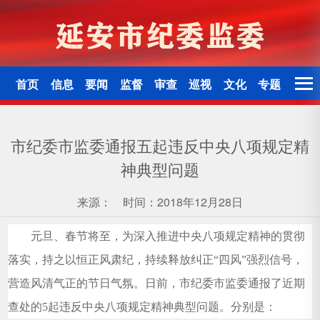
首页
信息
要闻
监督
审查
巡视
文化
专题
市纪委市监委通报五起违反中央八项规定精
神典型问题
来源：
时间：2018年12月28日
元旦、春节将至，为深入推进中央八项规定精神的贯彻
落实，持之以恒正风肃纪，持续释放纠正“四风”强烈信号，
营造风清气正的节日气氛。日前，市纪委市监委通报了近期
查处的5起违反中央八项规定精神典型问题。分别是：