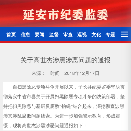
首页
信息
要闻
监督
审查
巡视
文化
专题
关于高世杰涉黑涉恶问题的通报
来源：
时间：2018年12月17日
自扫黑除恶专项斗争开展以来，子长县纪委监委坚决贯
彻落实中省市县关于开展扫黑除恶专项斗争的决策部署，坚
持把扫黑除恶与基层反腐败“拍蝇”结合起来，深挖彻查涉黑
涉恶涉乱腐败问题线索。为进一步加强警示教育，形成震
慑，现将高世杰涉黑涉恶问题通报如下：