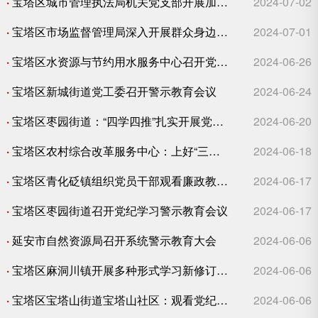
·
宝塔区城市管理执法局机关党支部开展加强纪律教育 坚守初心使命庆“七一”主题党日活动
2024-07-02
·
宝塔区市场监督管理局深入开展群众身边不正之风和腐败问题集中整治 狠抓肉制品生产环节质量安全监管
2024-07-01
·
宝塔区水资源与节约用水服务中心召开党纪学习教育专题学习研讨会
2024-06-26
·
宝塔区新城街道党工委召开警示教育会议
2024-06-24
·
宝塔区枣园街道：“四学四推”扎实开展党纪学习教育
2024-06-20
·
宝塔区农村综合改革服务中心：上好“三堂课”，推动党纪学习教育走深走实
2024-06-18
·
宝塔区青化砭镇组织党员干部观看廉政教育片《蚁贪之害》
2024-06-17
·
宝塔区枣园街道召开党纪学习警示教育会议
2024-06-17
·
延安市自然资源局召开系统警示教育大会
2024-06-06
·
宝塔区麻洞川镇开展多种形式学习新修订《中国共产党纪律处分条例》活动
2024-06-06
·
宝塔区宝塔山街道宝塔山社区：观看党纪教育警示片《零容忍》
2024-06-06