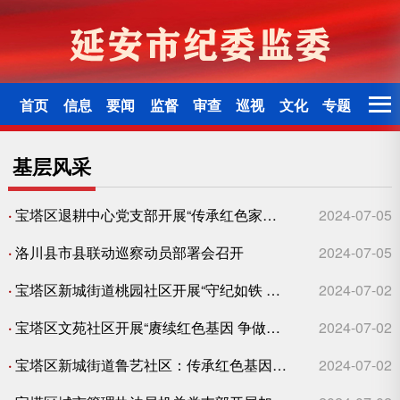
首页
信息
要闻
监督
审查
巡视
文化
专题
基层风采
·
宝塔区退耕中心党支部开展“传承红色家风 增强纪律定力”主题党日活动
2024-07-05
·
洛川县市县联动巡察动员部署会召开
2024-07-05
·
宝塔区新城街道桃园社区开展“守纪如铁 警钟常伴”党风廉政教育活动
2024-07-02
·
宝塔区文苑社区开展“赓续红色基因 争做时代新人”廉政学习教育实践活动
2024-07-02
·
宝塔区新城街道鲁艺社区：传承红色基因 筑牢党纪意识
2024-07-02