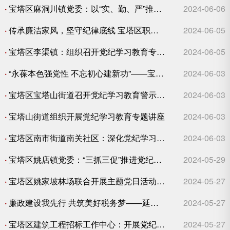
·
宝塔区麻洞川镇党委：以“实、勤、严”推动党纪学习教育走深走实
2024-06-06
·
传承廉洁家风，坚守纪律底线 宝塔区职称评审服务中心召开廉政座谈会
2024-06-05
·
宝塔区李渠镇：组织召开党纪学习教育专题宣讲会
2024-06-05
·
“永葆本色强党性 不忘初心建新功”——宝塔区财政局开展警示教育活动
2024-06-03
·
宝塔区宝塔山街道召开党纪学习教育警示教育会
2024-06-03
·
宝塔山街道组织开展党纪学习教育专题讲座
2024-06-03
·
宝塔区南市街道南关社区：深化党纪学习 促进干事作为
2024-06-03
·
宝塔区姚店镇党委：“三抓三促”推进党纪学习教育走深走实
2024-05-29
·
宝塔区姚家坡林场联合开展主题党日活动推动党纪学习教育走深走实
2024-05-27
·
廉政建设我先行 共筑美好税务梦——延安税务举办廉政艺术作品展 筑牢廉洁自律之基
2024-05-27
·
宝塔区建筑工程招标工作中心：开展党纪学习教育系列活动
2024-05-27