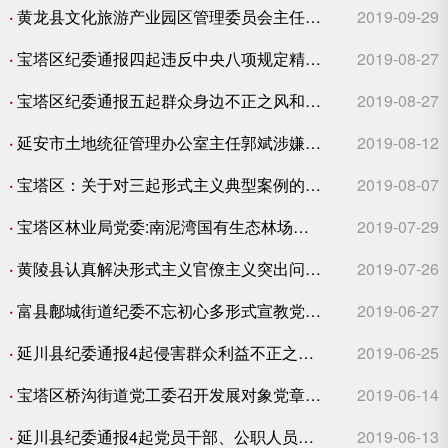
·
黄龙县文化旅游产业园区管理委员会主任徐选朝接受纪律审查和监察调查
2019-09-29
·
宝塔区纪委通报四起违反中央八项规定精神问题典型案例
2019-08-27
·
宝塔区纪委通报五起群众身边不正之风和腐败问题典型案例
2019-08-27
·
延安市土地统征管理办公室主任郭斌涉嫌严重违纪接受组织调查
2019-08-12
·
宝塔区：关于对三起形式主义典型案例的通报
2019-08-07
·
宝塔区林业局党委:南泥湾国有生态林场支部传承红色革命精神坚定理想信念
2019-07-29
·
黄陵县认真解决形式主义官僚主义突出问题努力为基层减负
2019-07-26
·
富县鄜城街道纪委不忘初心多形式宣教党风廉政
2019-06-27
·
延川县纪委通报4起侵害群众利益不正之风和腐败问题典型案例
2019-06-25
·
宝塔区桥沟街道党工委召开发展对象党章党纪知识培训会
2019-06-14
·
延川县纪委通报4起党员干部、公职人员违纪违法典型案例
2019-06-13