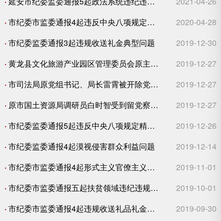
·
延安市纪委监委通报5起政法系统违纪违法典型问题
2021-04-26
·
市纪委市监委通报4起违反中央八项规定精神问题
2020-04-28
·
市纪委监委通报3起违规收送礼金典型问题
2019-12-30
·
黄龙县文化旅游产业园区管理委员会原主任徐选朝被开除党籍、开除公职
2019-12-27
·
市司法局原党组书记、局长雷霄被开除党籍、开除公职
2019-12-27
·
原市国土资源局调研员白时智受到留党察看一年、降低退休待遇处分
2019-12-27
·
市纪委监委通报5起违反中央八项规定精神问题
2019-12-26
·
市纪委监委通报4起漠视侵害群众利益问题
2019-12-14
·
市纪委市监委通报4起形式主义官僚主义典型问题
2019-11-01
·
市纪委市监委通报五起扶贫领域违纪违规典型案例
2019-10-01
·
市纪委市监委通报4起违规收送礼品礼金典型问题
2019-09-30