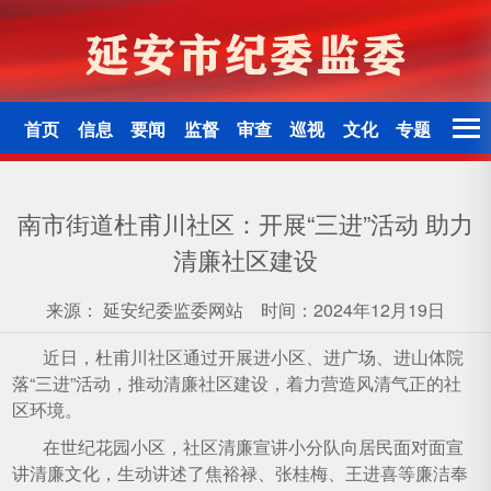
首页
信息
要闻
监督
审查
巡视
文化
专题
南市街道杜甫川社区：开展“三进”活动 助力
清廉社区建设
来源：
延安纪委监委网站
时间：2024年12月19日
近日，杜甫川社区通过开展进小区、进广场、进山体院
落“三进”活动，推动清廉社区建设，着力营造风清气正的社
区环境。
在世纪花园小区，社区清廉宣讲小分队向居民面对面宣
讲清廉文化，生动讲述了焦裕禄、张桂梅、王进喜等廉洁奉