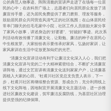
公的典范人物事迹。阵阵清脆的宣讲声走进了在场每一位居
民的心中；在农科所广场上，志愿者们向居民群众发放了清
廉宣传手册，还为居民免费提供了磨刀磨剪、理发等服务，
鼓励居民群众共同营造风清气正的社区氛围；在山体居民经
常串门聊天的任毛毛家中小院，社区工作人员鼓励大家分享
了家风小故事，讲述身边的“好婆婆”、“好媳妇”事迹。此次系
列活动有效传播了清廉文化，让勤勉、廉洁的种子在居民心
中生根发芽。大家纷纷表示要传承好家风，弘扬好家训，让
家风家训在生活中绽放更加灿烂的光芒。
“清廉文化宣讲活动有利于让廉洁文化深入人心，我们把
清廉文化宣讲与党的二十大精神紧密结合，不断扩大清廉宣
讲阵地，通过文艺宣讲将清廉文化送到家家户户，让清廉基
因植入大家的心田。”杜甫川社区党总支负责人表示，下一
步，杜甫川社区将继续整合资源、形成合力，充分利用线上
线下文化阵地，因地制宜开展清廉文化主题活动，进一步推
进社区廉政文化建设，筑牢廉洁反腐防线，为基层社区治理
提供坚强的纪律保障。