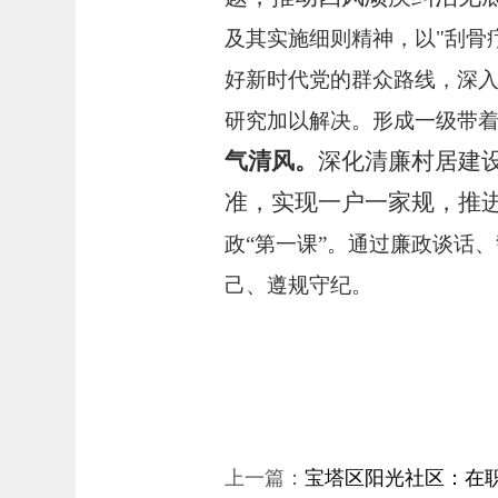
及其实施细则精神，以
"刮骨
好新时代党的群众路线，深
研究加以解决。形成一级带
气清风
。
深化
清廉村居
建
准，实现一户一家规，
推
政
“第一课”。通过廉政谈话
己、遵规守纪。
上一篇：
宝塔区阳光社区：在