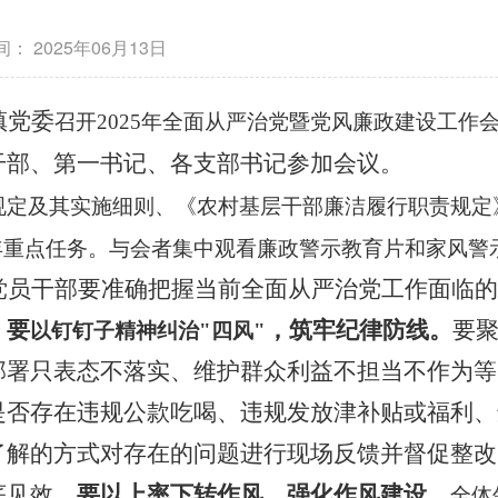
间：
2025年06月13日
镇党委
召开
2025年全面从严治党暨党风廉政建设工作
干部、第一书记、各支部书记
参加会议。
规定及其实施细则、《农村基层干部廉洁履行职责规定
5年重点任务。与会者集中观看廉政警示教育片和家风警
党员干部要准确把握当前全面从严治党工作面临的
。
要
，
筑牢纪律防线
。
要
以钉钉子精神纠治
"四风"
部署只表态不落实、维护群众利益不担当不作为等
是否存在违规公款吃喝、违规发放津补贴或福利、
了解的方式对存在的问题进行现场反馈并督促整改
底见效。
要以上率下转作风，强化作风建设。
全体