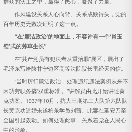
群众的沃土之中，赢得了民心，凝聚了力量。
作风建设关系人心向背、关系成败得失，党的
百年历史无数次证明了这一点。
“在‘廉洁政治’的地面上，不容许有一个‘肖玉
璧’式的莠草生长”
在“共产党员有犯法者从重治罪”展区，展出了
毛泽东写给陕甘宁边区高等法院院长雷经天的信。
“当时厉行廉洁政治，处理违纪违法案例从来不
因功劳职务搞‘双重标准’。”讲解员由此开始讲述黄
克功案。1937年10月，抗大三期第二大队第六队队
长黄克功逼婚未遂枪杀学员刘茜。此案在延安乃至
全国引起轰动。如何处理此事，关系着党在人民心
中的形象。