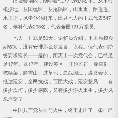
旧址会场内，刻印着七大代表的名单。从革命
根据地、从国统区、从沦陷区，山重重、路遥遥、
水迢迢，风尘仆仆赶来，出席七大的正式代表547
名，候补代表208名，代表全国121万党员。
七大一开就是50天。讲解员介绍，七大原拟会
期较短，没有安排那么多发言、议程。但代表们纷
纷要求延长——是的，距离上一次党代会，已经足
足17年。这17年，建设苏区，开始长征，穿草鞋、
吃糠菜，爬雪山、过草地，血战湘江，遵义会议，
抵达延安，全民抗战，百团大战，延安整风……有
多少坎坷，多少感慨，又有多少浴火重生，多少凤
凰涅槃？
中国共产党从血与火中，终于走出了一条自己