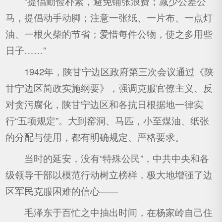
“提倡勤俭朴素，避免铺张浪费；减少公差公
马，提倡动手动脚；注意一张纸、一片布、一点灯
油、一根火柴的节省；爱惜每件公物，使之多用些
日子……”
1942年，陕甘宁边区政府第三次会议通过《陕
甘宁边区简政实施纲要》，强调克服官僚主义、反
对贪污腐化，陕甘宁边区和各抗日根据地一律实
行“五项规定”。大到窑洞、马匹，小至煤油、纸张
的分配与使用，都有明确规定、严格要求。
当时的延安，没有“特殊公民”，中共中央和各
级领导干部以模范行动树立榜样，极大地增强了边
区军民克服困难的信心——
毛泽东于百忙之中抽出时间，在杨家岭自己住