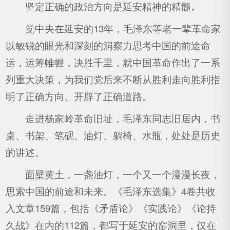
坚定正确的政治方向是延安精神的精髓。
党中央在延安的13年，毛泽东等老一辈革命家
以敏锐的眼光和深刻的洞察力思考中国的前途命
运，运筹帷幄，决胜千里，就中国革命作出了一系
列重大决策，为我们党后来不断从胜利走向胜利指
明了正确方向、开辟了正确道路。
走进杨家岭革命旧址，毛泽东同志旧居内，书
桌、书架、笔砚、油灯、躺椅、水瓶，处处是历史
的讲述。
面壁黄土，一盏油灯，一个又一个漫漫长夜，
思索中国的前途和未来。《毛泽东选集》4卷共收
入文章159篇，包括《矛盾论》《实践论》《论持
久战》在内的112篇，都写于延安的窑洞里，仅在