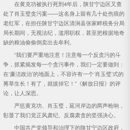
在黄克功被执行死刑4年后，陕甘宁边区又查
处了肖玉璧贪污案——这名身上留有几十处伤痕的
老红军，在担任陕甘宁边区清涧县张家畔税务分局
局长期间，无视法纪，滥用职权，甚至把根据地奇
缺的粮油偷偷倒卖出去牟利。
“我们要严重地注意！注意每一个反贪污的斗
争，抓紧揭发每一个贪污事件，我们一定要做到：
在‘廉洁政治’的地面上，不容许有一个‘肖玉璧’式的
莠草生长！有了，就拔掉它！”《解放日报》的评
论，让人深思。
严惩黄克功、肖玉璧，延河岸边的两声枪响，
彰显了我们党正风肃纪、反腐肃贪的坚强决心。
中国共产党领导和治理下的陕甘宁边区政府，