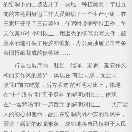
的窑洞下的山坡边开了一块地，种植蔬菜；年过五
旬的朱德同身边工作人员组织了一个生产小组，在
王家坪开垦了三亩菜地；任弼时带病坚持工作，每
天伏案15个小时以上，用磨秃的钢笔尖写文件，蘸
墨水的笔杆裂了用胶布缠紧，办公桌抽屉里常年备
着旧报纸裁成的便签纸……
行走在展厅内，驻足、端详、凝思。延安作风
和西安作风的差异，体现在“有盐同咸，无盐同
淡”和“前方吃紧，后方紧吃”的鲜明对比上，体现
在“十个没有”和“五子登科”的鲜明对比上，体现
在“一盆鸡汤”和“一席百元”的鲜明对比上……共产党
人的初心和使命，融汇在窑洞内外朴实的作风中，
塑造了崭新的政党形象，成功地将自己植根于人民