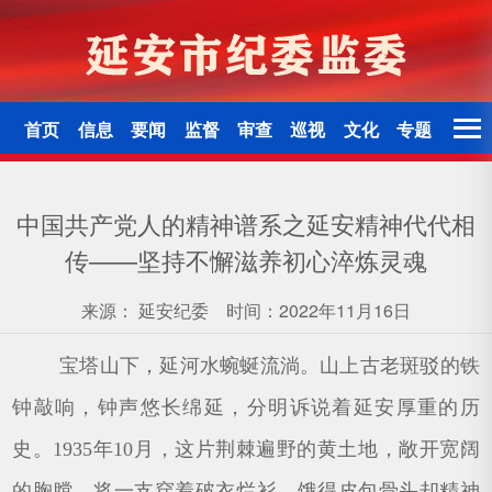
首页
信息
要闻
监督
审查
巡视
文化
专题
中国共产党人的精神谱系之延安精神代代相
传——坚持不懈滋养初心淬炼灵魂
来源：
延安纪委
时间：2022年11月16日
宝塔山下，延河水蜿蜒流淌。山上古老斑驳的铁
钟敲响，钟声悠长绵延，分明诉说着延安厚重的历
史。1935年10月，这片荆棘遍野的黄土地，敞开宽阔
的胸膛，将一支穿着破衣烂衫、饿得皮包骨头却精神