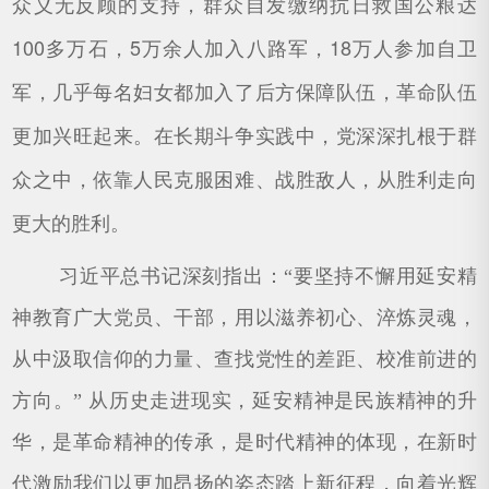
众义无反顾的支持，群众自发缴纳抗日救国公粮达
100多万石，5万余人加入八路军，18万人参加自卫
军，几乎每名妇女都加入了后方保障队伍，革命队伍
更加兴旺起来。在长期斗争实践中，党深深扎根于群
众之中，依靠人民克服困难、战胜敌人，从胜利走向
更大的胜利。
习近平总书记深刻指出：“要坚持不懈用延安精
神教育广大党员、干部，用以滋养初心、淬炼灵魂，
从中汲取信仰的力量、查找党性的差距、校准前进的
方向。” 从历史走进现实，延安精神是民族精神的升
华，是革命精神的传承，是时代精神的体现，在新时
代激励我们以更加昂扬的姿态踏上新征程，向着光辉