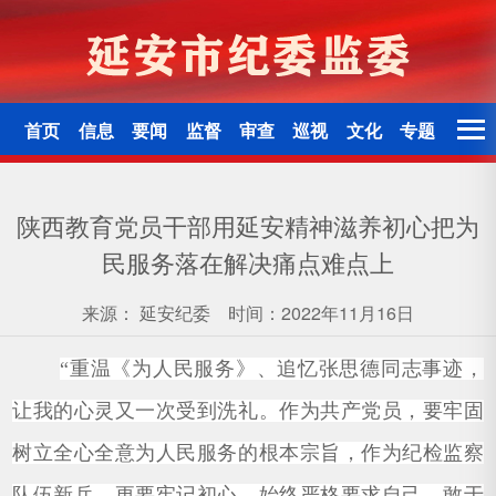
首页
信息
要闻
监督
审查
巡视
文化
专题
陕西教育党员干部用延安精神滋养初心把为
民服务落在解决痛点难点上
来源：
延安纪委
时间：2022年11月16日
“重温《为人民服务》、追忆张思德同志事迹，
让我的心灵又一次受到洗礼。作为共产党员，要牢固
树立全心全意为人民服务的根本宗旨，作为纪检监察
队伍新兵，更要牢记初心，始终严格要求自己，敢于