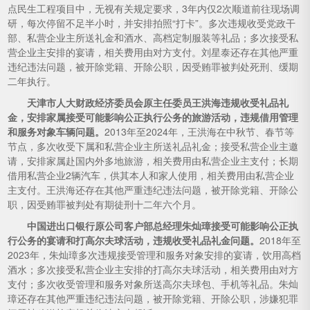
点民生工程项目中，无视有关规定要求，3年内仅2次顺道前往现场调
研，每次停留不足半小时，并安排拍照“打卡”。多次违规收受党政干
部、私营企业主所送礼金和酒水、高档定制服装等礼品；多次接受私
营企业主安排的宴请，相关费用由对方支付。刘星泰还存在其他严重
违纪违法问题，被开除党籍、开除公职，因受贿罪被判处死刑、缓期
二年执行。
天津市人大财政经济委员会原主任委员王洪海违规收受礼品礼
金，安排家属接受可能影响公正执行公务的旅游活动，违规借用管理
和服务对象车辆问题。
2013年至2024年，王洪海在中秋节、春节等
节点，多次收受下属和私营企业主所送礼品礼金；接受私营企业主邀
请，安排家属赴国内外多地旅游，相关费用由私营企业主支付；长期
借用私营企业2辆汽车，供其本人和家人使用，相关费用由私营企业
主支付。王洪海还存在其他严重违纪违法问题，被开除党籍、开除公
职，因受贿罪被判处有期徒刑十二年六个月。
中国进出口银行原公司客户部总经理朱灿璋接受可能影响公正执
行公务的宴请和打高尔夫球活动，违规收受礼品礼金问题。
2018年至
2023年，朱灿璋多次违规接受管理和服务对象安排的宴请，饮用高档
酒水；多次接受私营企业主安排的打高尔夫球活动，相关费用由对方
支付；多次收受管理和服务对象所送高尔夫球包、手机等礼品。朱灿
璋还存在其他严重违纪违法问题，被开除党籍、开除公职，涉嫌犯罪