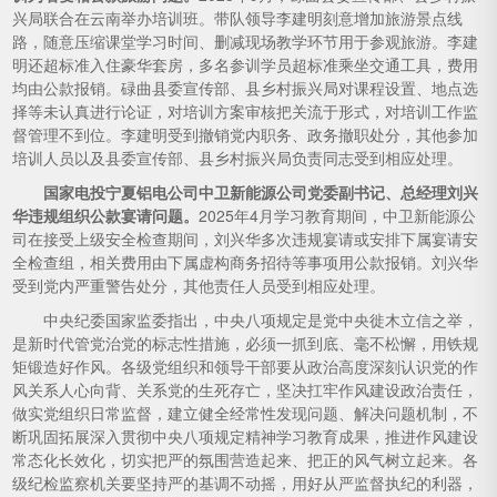
兴局联合在云南举办培训班。带队领导李建明刻意增加旅游景点线
路，随意压缩课堂学习时间、删减现场教学环节用于参观旅游。李建
明还超标准入住豪华套房，多名参训学员超标准乘坐交通工具，费用
均由公款报销。碌曲县委宣传部、县乡村振兴局对课程设置、地点选
择等未认真进行论证，对培训方案审核把关流于形式，对培训工作监
督管理不到位。李建明受到撤销党内职务、政务撤职处分，其他参加
培训人员以及县委宣传部、县乡村振兴局负责同志受到相应处理。
国家电投宁夏铝电公司中卫新能源公司党委副书记、总经理刘兴
华违规组织公款宴请问题。
2025年4月学习教育期间，中卫新能源公
司在接受上级安全检查期间，刘兴华多次违规宴请或安排下属宴请安
全检查组，相关费用由下属虚构商务招待等事项用公款报销。刘兴华
受到党内严重警告处分，其他责任人员受到相应处理。
中央纪委国家监委指出，中央八项规定是党中央徙木立信之举，
是新时代管党治党的标志性措施，必须一抓到底、毫不松懈，用铁规
矩锻造好作风。各级党组织和领导干部要从政治高度深刻认识党的作
风关系人心向背、关系党的生死存亡，坚决扛牢作风建设政治责任，
做实党组织日常监督，建立健全经常性发现问题、解决问题机制，不
断巩固拓展深入贯彻中央八项规定精神学习教育成果，推进作风建设
常态化长效化，切实把严的氛围营造起来、把正的风气树立起来。各
级纪检监察机关要坚持严的基调不动摇，用好从严监督执纪的利器，