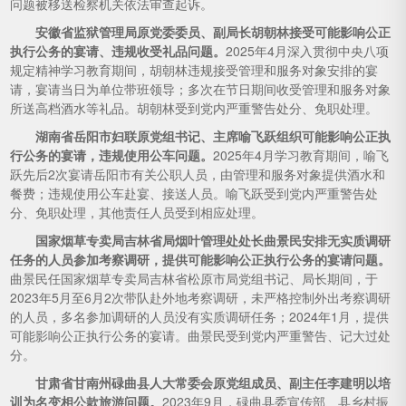
问题被移送检察机关依法审查起诉。
安徽省监狱管理局原党委委员、副局长胡朝林接受可能影响公正
执行公务的宴请、违规收受礼品问题。
2025年4月深入贯彻中央八项
规定精神学习教育期间，胡朝林违规接受管理和服务对象安排的宴
请，宴请当日为单位带班领导；多次在节日期间收受管理和服务对象
所送高档酒水等礼品。胡朝林受到党内严重警告处分、免职处理。
湖南省岳阳市妇联原党组书记、主席喻飞跃组织可能影响公正执
行公务的宴请，违规使用公车问题。
2025年4月学习教育期间，喻飞
跃先后2次宴请岳阳市有关公职人员，由管理和服务对象提供酒水和
餐费；违规使用公车赴宴、接送人员。喻飞跃受到党内严重警告处
分、免职处理，其他责任人员受到相应处理。
国家烟草专卖局吉林省局烟叶管理处处长曲景民安排无实质调研
任务的人员参加考察调研，提供可能影响公正执行公务的宴请问题。
曲景民任国家烟草专卖局吉林省松原市局党组书记、局长期间，于
2023年5月至6月2次带队赴外地考察调研，未严格控制外出考察调研
的人员，多名参加调研的人员没有实质调研任务；2024年1月，提供
可能影响公正执行公务的宴请。曲景民受到党内严重警告、记大过处
分。
甘肃省甘南州碌曲县人大常委会原党组成员、副主任李建明以培
训为名变相公款旅游问题。
2023年9月，碌曲县委宣传部、县乡村振