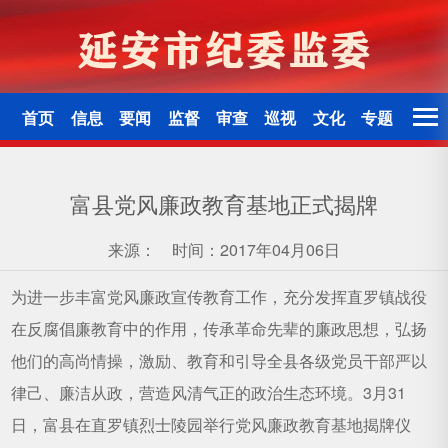
首页
信息
要闻
监督
审查
巡视
文化
专题
富县党风廉政教育基地正式揭牌
来源：
时间：2017年04月06日
为进一步丰富党风廉政宣传教育工作，充分发挥直罗镇战役
在反腐倡廉教育中的作用，传承革命先辈的廉政思想，弘扬
他们的高尚情操，激励、教育和引导全县各级党员干部严以
律己、廉洁从政，营造风清气正的政治生态环境。3月31
日，富县在直罗镇烈士陵园举行党风廉政教育基地揭牌仪