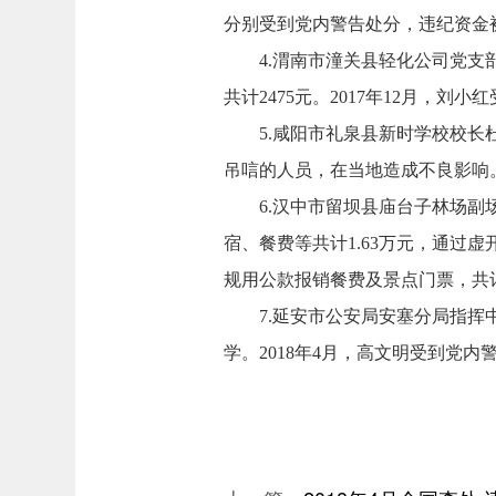
分别受到党内警告处分，违纪资金
4.
渭南市潼关县轻化公司党支部
共计2475元。2017年12月，
5.
咸阳市礼泉县新时学校校长杜
吊唁的人员，在当地造成不良影响。
6.
汉中市留坝县庙台子林场副场
宿、餐费等共计1.63万元，通过
规用公款报销餐费及景点门票，共计
7.
延安市公安局安塞分局指挥中
学。2018年4月，高文明受到党内