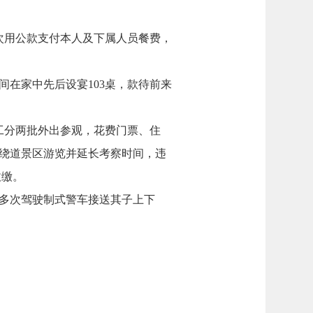
多次用公款支付本人及下属人员餐费，
间在家中先后设宴103桌，款待前来
职工分两批外出参观，花费门票、住
间，绕道景区游览并延长考察时间，违
收缴。
文明多次驾驶制式警车接送其子上下